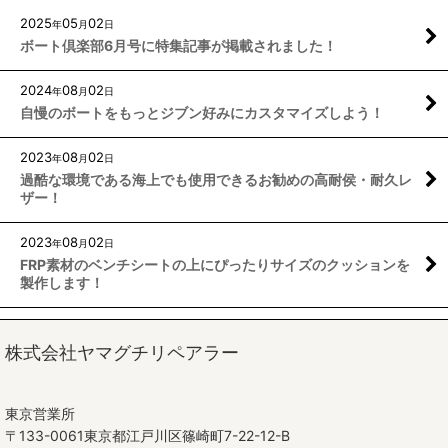
2025
05
02
年
月
日
ボート倶楽部6月号に特集記事が掲載されました！
2024
08
02
年
月
日
自慢のボートをもっとジブン好みにカスタマイズしよう！
2023
08
02
年
月
日
過酷な環境である海上でも使用できるお勧めの高耐侯・耐久レ
ザー！
2023
08
02
年
月
日
FRP素材のベンチシートの上にぴったりサイズのクッションを
製作します！
株式会社ヤマグチリペアラー
東京営業所
〒133-0061東京都江戸川区篠崎町7-22-12-B