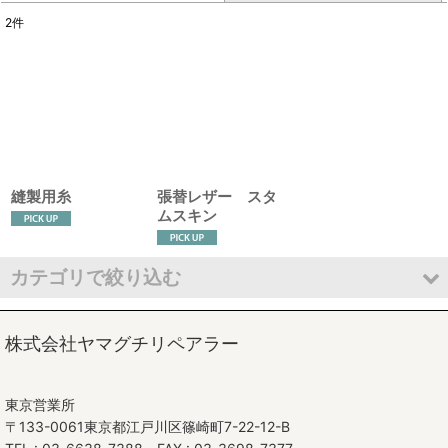
2
件
表示数
:
並び順
:
絞り込む
縫製用糸
張替レザー スタ
ムスキン
カテゴリで絞り込む
シート張替
株式会社ヤマグチリペアラー
オーダークッション製作
東京営業所
張替素材
〒133-0061東京都江戸川区篠崎町7-22-12-B