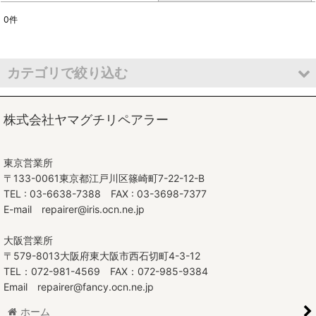
0
件
表示数
:
並び順
:
カテゴリで絞り込む
絞り込む
シート張替
株式会社ヤマグチリペアラー
オーダークッション製作
東京営業所
張替素材
〒133-0061東京都江戸川区篠崎町7-22-12-B
TEL : 03-6638-7388 FAX : 03-3698-7377
E-mail repairer@iris.ocn.ne.jp
大阪営業所
〒579-8013大阪府東大阪市西石切町4-3-12
TEL：072-981-4569 FAX：072-985-9384
Email repairer@fancy.ocn.ne.jp
ホーム