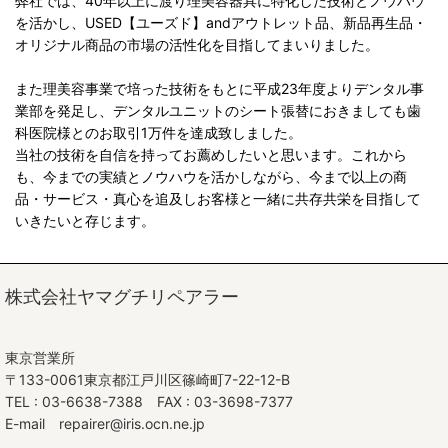
弊社では、40年以上に渡り理美容器具に特化した技術とノウハウ
を活かし、USED【ユーズド】andアウトレット品、新品再生品・
オリジナル商品の市場の活性化を目指してまいりました。
また理美容事業で培った技術をもとに平成23年度よりデンタル事
業部を発足し、デンタルユニットのシート張替におきましても歯
科医院様とのお取引1万件を達成致しました。
当社の技術を自信を持ってお薦めしたいと思います。これから
も、今までの実績とノウハウを活かしながら、今まで以上の商
品・サービス・真心を追及しお客様と一緒に共存共栄を目指して
いきたいと存じます。
株式会社ヤマグチリペアラー
東京営業所
〒133-0061東京都江戸川区篠崎町7-22-12-B
TEL : 03-6638-7388 FAX : 03-3698-7377
E-mail repairer@iris.ocn.ne.jp